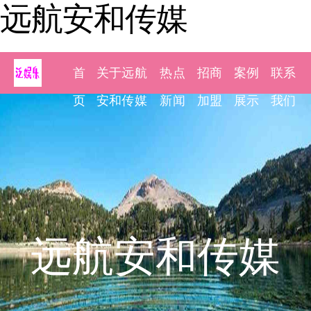
远航安和传媒
首
关于远航
热点
招商
案例
联系
页
安和传媒
新闻
加盟
展示
我们
远航安和传媒