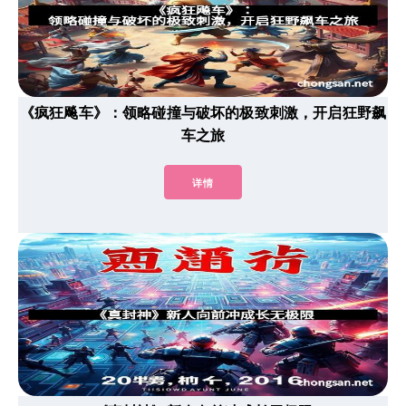
《疯狂飚车》：领略碰撞与破坏的极致刺激，开启狂野飙
车之旅
详情