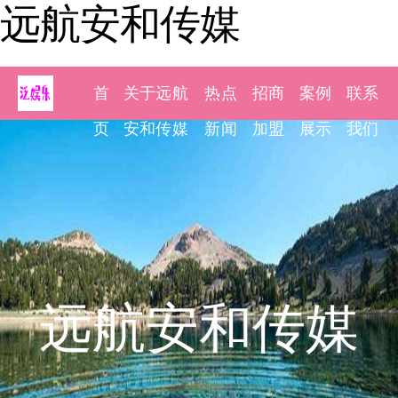
远航安和传媒
首
关于远航
热点
招商
案例
联系
页
安和传媒
新闻
加盟
展示
我们
远航安和传媒